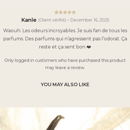
5
Rated
out
Kanle
(Client vérifié)
–
December 16, 2025
of 5
Waouh. Les odeurs incroyables. Je suis fan de tous les
parfums. Des parfums qui n’agressent pas l’odorat. Ça
reste et ça sent bon ❤️
Only logged in customers who have purchased this product
may leave a review.
YOU MAY ALSO LIKE