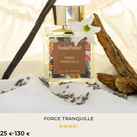
FORCE TRANQUILLE
25
130
–
4.80
Rated
€
€