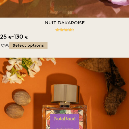
NUIT DAKAROISE
25
130
–
5.00
Rated
€
€
out of 5
Select options