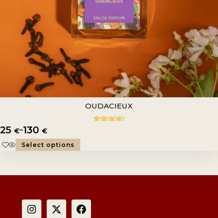
OUDACIEUX
25
130
–
5.00
Rated
€
€
out of 5
Select options