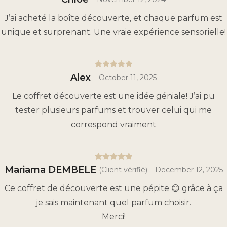
of 5
J’ai acheté la boîte découverte, et chaque parfum est
unique et surprenant. Une vraie expérience sensorielle!
5
Rated
out
Alex
–
October 11, 2025
of 5
Le coffret découverte est une idée géniale! J’ai pu
tester plusieurs parfums et trouver celui qui me
correspond vraiment
5
Rated
out
Mariama DEMBELE
(Client vérifié)
–
December 12, 2025
of 5
Ce coffret de découverte est une pépite 😊 grâce à ça
je sais maintenant quel parfum choisir.
Merci!